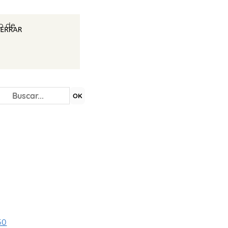
io de
OK
50