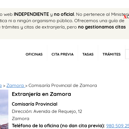
tio web
INDEPENDIENTE
y
no oficial
. No pertenece al Minister
ática ni a ningún organismo público. Ofrecemos una guía de
e trámites y citas de extranjería, pero
no gestionamos citas
OFICINAS
CITA PREVIA
TASAS
TRÁMITES
a
>
Zamora
> Comisaría Provincial de Zamora
Extranjería en Zamora
Comisaría Provincial
Dirección: Avenida de Requejo, 12
Zamora
Teléfono de la oficina (no dan cita previa):
980 509 2