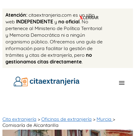
Atención:
citaextranjeria.com es un sitio
web
INDEPENDIENTE
y
no oficial
. No
pertenece al Ministerio de Política Territorial
y Memoria Democrática ni a ningún
organismo público. Ofrecemos una guía de
información para facilitar la gestión de
trámites y citas de extranjería, pero
no
gestionamos citas directamente
.
OFICINAS
CITA PREVIA
Cita extranjería
>
Oficinas de extranjería
>
Murcia
>
Comisaría de Alcantarilla
TASAS