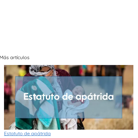
Más artículos
Estatuto de apátrida