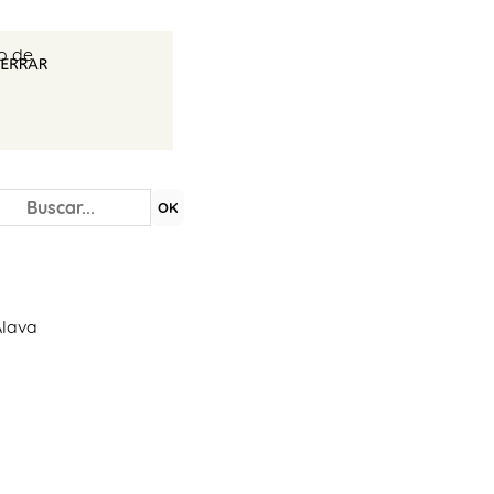
io de
OK
Álava